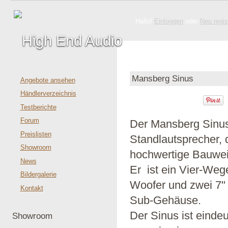
Hallo!
Einloggen
oder
Neu regis
Mansberg Sinus
Angebote ansehen
Händlerverzeichnis
Testberichte
Forum
Der Mansberg Sinus 
Preislisten
Standlautsprecher, 
Showroom
hochwertige Bauwei
News
Er ist ein Vier-Weg
Bildergalerie
Woofer und zwei 7" m
Kontakt
Sub-Gehäuse.
Der Sinus ist einde
Showroom