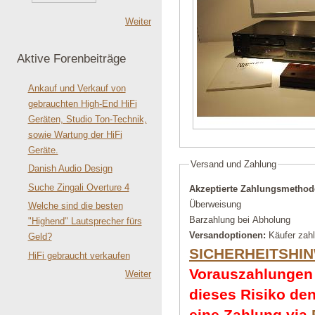
Weiter
Aktive Forenbeiträge
Ankauf und Verkauf von
gebrauchten High-End HiFi
Geräten, Studio Ton-Technik,
sowie Wartung der HiFi
Geräte.
Versand und Zahlung
Danish Audio Design
Suche Zingali Overture 4
Akzeptierte Zahlungsmetho
Überweisung
Welche sind die besten
Barzahlung bei Abholung
"Highend" Lautsprecher fürs
Versandoptionen:
Käufer zah
Geld?
SICHERHEITSHI
HiFi gebraucht verkaufen
Vorauszahlungen 
Weiter
dieses Risiko de
eine Zahlung via