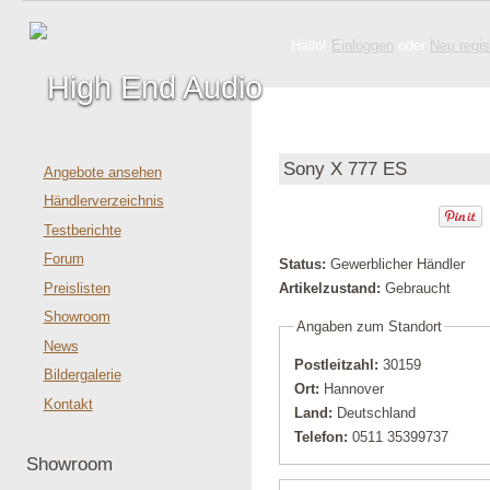
Hallo!
Einloggen
oder
Neu regis
Sony X 777 ES
Angebote ansehen
Händlerverzeichnis
Testberichte
Forum
Status:
Gewerblicher Händler
Preislisten
Artikelzustand:
Gebraucht
Showroom
Angaben zum Standort
News
Postleitzahl:
30159
Bildergalerie
Ort:
Hannover
Kontakt
Land:
Deutschland
Telefon:
0511 35399737
Showroom