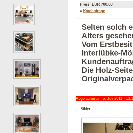
Preis:
EUR 700,00
»
Kaufanfrage
Selten solch 
Alters gesehe
Vom Erstbesit
Interlübke-Mö
Kundenauftrag
Die Holz-Seite
Originalverpa
Abgelaufen am 5. Juli 2011 - 13:
Bilder